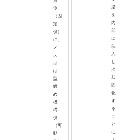
置
脂
側
を
（固
内
定
部
側）
に
に、
注
メ
入
ス
し
型
冷
は
却
型
固
締
化
め
す
機
る
構
こ
側
と
（可
に
動
よ