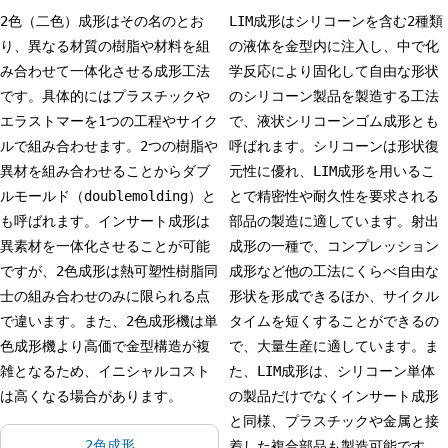
2色（二色）成形はその名のとお
LIM成形はシリコーンを含む2種類
り、異なる材質の樹脂や材料を組
の液体を金型内に注入し、中で化
み合わせて一体化させる成形工法
学反応により固化して自由な形状
です。具体的にはプラスチックや
のシリコーン製品を製造する工法
エラストマーを1つの工程やサイク
で、液状シリコーンゴム成形とも
ルで組み合わせます。2つの樹脂や
呼ばれます。シリコーンは形状復
異材を組み合わせることからダブ
元性に優れ、LIM成形を用いるこ
ルモールド（doublemolding）と
とで精密性や耐久性を要求される
も呼ばれます。インサート成形は
部品の製造に適しています。射出
異素材を一体化させることが可能
成形の一種で、コンプレッション
ですが、2色成形は熱可塑性樹脂同
成形など他の工法にくらべ自由な
士の組み合わせのみに限られる点
形状を形成できるほか、サイクル
で違います。また、2色成形機は単
タイムを短くすることができるの
色成形機より高価で金型構造が複
で、大量生産に適しています。ま
雑となるため、イニシャルコスト
た、LIM成形は、シリコーン単体
は高くなる場合があります。
の製品だけでなくインサート成形
と同様、プラスチックや金属と接
2色成形
着した複合部品も製造可能です。