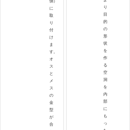
側）
り
に
目
取
的
り
の
付
形
け
状
ま
を
す。
作
オ
る
ス
空
と
洞
メ
を
ス
内
の
部
金
に
型
も
が
っ
合