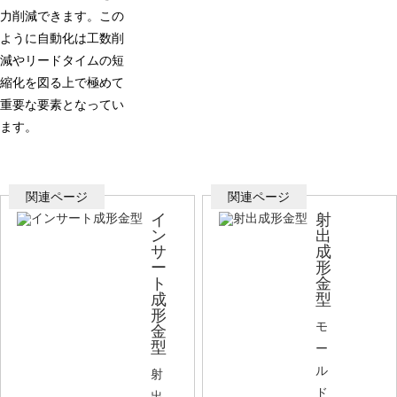
力削減できます。この
ように自動化は工数削
減やリードタイムの短
縮化を図る上で極めて
重要な要素となってい
ます。
イ
射
ン
出
サ
成
ー
形
ト
金
成
型
形
モ
金
型
ー
ル
射
ド
出