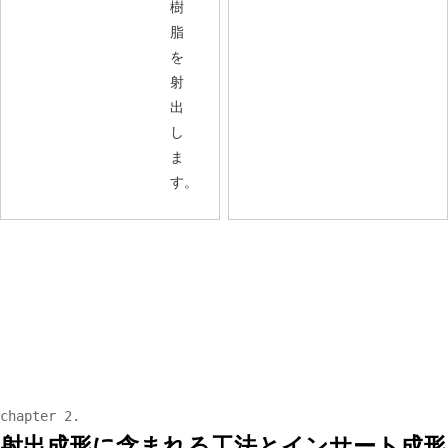
樹
脂
を
射
出
し
ま
す。
射出成形に含まれる工法とインサート成形