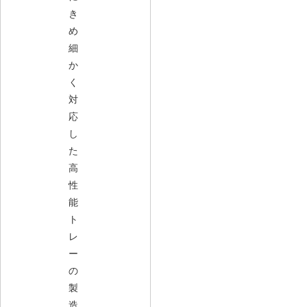
き
め
細
か
く
対
応
し
た
高
性
能
ト
レ
ー
の
製
造