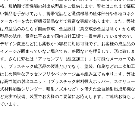
格、短納期で高性能の射出成型品をご提供します。弊社はこれまで幅広
い製品を手がけており、携帯電話など通信機器の筐体部分や各種コネク
ターカバーを含む密機器部品などで豊富な実績があります。また、弊社
は成型品のみならず図面作成、金型設計（真空成形金型は除く）から成
型品の試作、量産に至るまで国内自社工場で一貫生産していますので、
デザイン変更などにも柔軟かつ容易に対応可能です。お客様の成型品の
イメージが固まっていない場合でも、略図などを拝見して、形に致しま
す。さらに弊社は「アッセンブリ（組立加工）」も可能なメーカーであ
り、プラスチック成形品の製造だけでなく、塗装、印刷などの二次加工
はじめ簡単なアッセンブリやパッケージ品や組み立ても承ります。弊社
は高性能の射出ユニット（プラスチック材料投入ホッパー、スクリュー
式材料加熱シリンダー、噴射ノズルなど）を備えた全自動射出成形機な
ど充実の設備、装置でお客様のご要望にお応えします。ご連絡お待ちし
ています。