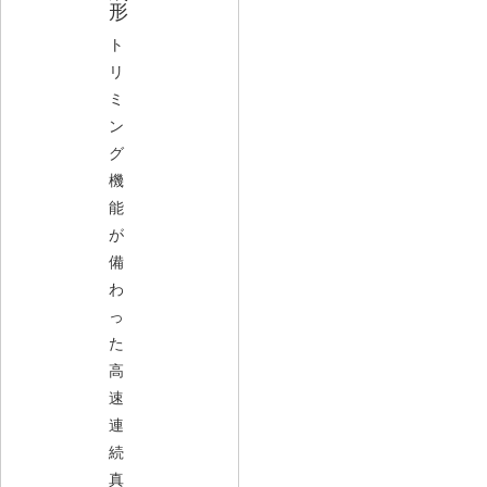
形
ト
リ
ミ
ン
グ
機
能
が
備
わ
っ
た
高
速
連
続
真