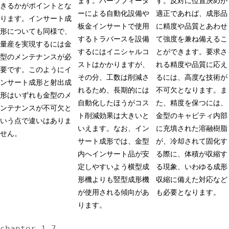
ます。パーツフィーダ
す。反対に位置決めが
きるかがポイントとな
ーによる自動化設備や
適正であれば、成形品
ります。インサート成
板金インサートで使用
に精度や品質とあわせ
形についても同様で、
するトラバースを設備
て強度を兼ね備えるこ
量産を実現するには金
するにはイニシャルコ
とができます。要求さ
型のメンテナンスが必
ストはかかりますが、
れる精度や品質に応え
要です。このようにイ
その分、工数は削減さ
るには、高度な技術が
ンサート成形と射出成
れるため、長期的には
不可欠となります。ま
形はいずれも金型のメ
自動化したほうがコス
た、精度を保つには、
ンテナンスが不可欠と
ト削減効果は大きいと
金型のキャビティ内部
いう点で違いはありま
いえます。なお、イン
に充填された溶融樹脂
せん。
サート成形では、金型
が、冷却されて固化す
内へインサート品が安
る際に、体積が収縮す
定しやすいよう横型成
る現象、いわゆる成形
形機よりも竪型成形機
収縮に備えた対応など
が使用される傾向があ
も必要となります。
ります。