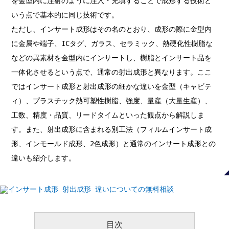
を金型内に注射のように注入・充填することで成形する技術と
いう点で基本的に同じ技術です。
ただし、インサート成形はその名のとおり、成形の際に金型内
に金属や端子、ICタグ、ガラス、セラミック、熱硬化性樹脂な
などの異素材を金型内にインサートし、樹脂とインサート品を
一体化させるという点で、通常の射出成形と異なります。ここ
ではインサート成形と射出成形の細かな違いを金型（キャビテ
ィ）、プラスチック熱可塑性樹脂、強度、量産（大量生産）、
工数、精度・品質、リードタイムといった観点から解説しま
す。また、射出成形に含まれる別工法（フィルムインサート成
形、インモールド成形、2色成形）と通常のインサート成形との
違いも紹介します。
目次