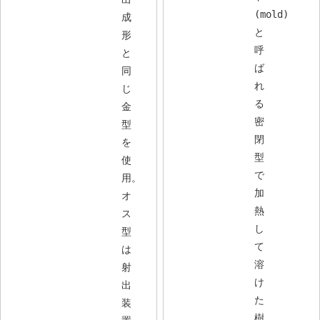
(mold)
成
と
形
呼
と
ば
同
れ
じ
る
金
密
型
閉
を
型
使
で
用。
加
オ
熱
ス
し
型
て
は
溶
射
け
出
た
装
樹