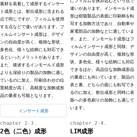
にフィルムを挟み込むという点で
素材を装着して成形するインサー
違いがあります。インモールド成
ト成形とは、射出成形に含まれる
形は樹脂製品の表面に印刷柄を転
点で同じですが、フィルムを使用
写する加飾方法であり、自動車や
する点などで違いがあります。フ
家電部品の加飾などに適していま
ィルムインサート成形は、デザイ
す。また、インモールド成形はフ
ンの自由度が高く、複雑な形状、
ィルムインサート成形と同様、デ
多色化、様々な絵柄にも対応でき
ザインの自由度が高く、複雑な形
るといったメリットがあります。
状、多色化、様々な絵柄にも対応
また、後述するインモールド成形
できるほか、高品位な加飾成形品
よりも深絞りの製品の加飾に適し
の量産にも向いています。製品の
ているのに加え、印刷合わせの位
表と裏、どちらの面にも転写でき
置精度が高く、高精度な加飾成形
るのに加え、射出成形と同時に表
品の量産も可能となります。
面への多色刷りの加飾にも適して
います。
インサート成形
2色（二色）成形
LIM成形