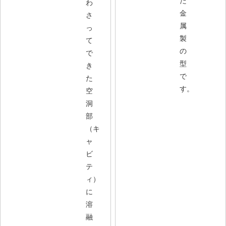
た
わ
金
さ
属
っ
製
て
の
で
型
き
で
た
す。
空
洞
部
（キ
ャ
ビ
テ
ィ）
に
溶
融