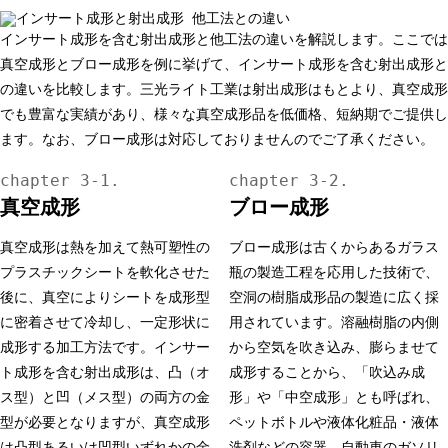
インサート成形を含む射出成形と他工法の違いを解説します。ここでは
真空成形とブロー成形を例に挙げて、インサート成形を含む射出成形と
の違いを比較します。三光ライト工業は射出成形はもとより、真空成形
でも豊富な実績があり、様々な真空成形品を低価格、短納期でご提供し
ます。なお、ブロー成形は対応しておりませんのでご了承ください。
真空成形
ブロー成形
真空成形は熱を加えて熱可塑性の
ブロー成形は古くからあるガラス
プラスチックシートを軟化させた
瓶の製造工程を応用した技術で、
後に、真空によりシートを成形型
空洞の樹脂成形品の製造に広く採
に密着させて冷却し、一定形状に
用されています。溶融樹脂の内側
成形する加工方法です。インサー
から空気を吹き込み、膨らませて
ト成形を含む射出成形は、凸（オ
成形することから、「吹込み成
ス型）と凹（メス型）の両方の金
形」や「中空成形」とも呼ばれ、
型が必要となりますが、真空成形
ペットボトルや液体化粧品・液体
は凸型あるいは凹型いずれかの金
洗剤などの容器、自動車のガソリ