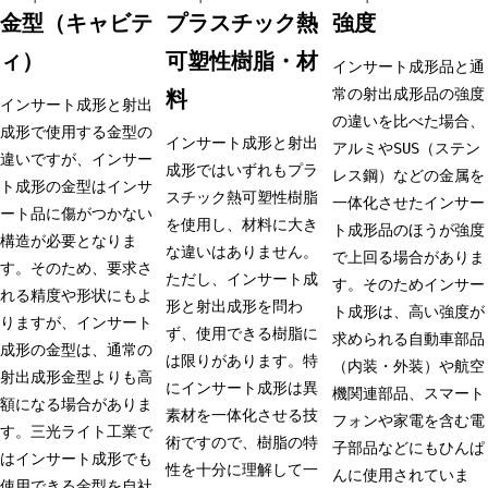
金型（キャビテ
プラスチック熱
強度
ィ）
可塑性樹脂・材
インサート成形品と通
常の射出成形品の強度
料
インサート成形と射出
の違いを比べた場合、
成形で使用する金型の
インサート成形と射出
アルミやSUS（ステン
違いですが、インサー
成形ではいずれもプラ
レス鋼）などの金属を
ト成形の金型はインサ
スチック熱可塑性樹脂
一体化させたインサー
ート品に傷がつかない
を使用し、材料に大き
ト成形品のほうが強度
構造が必要となりま
な違いはありません。
で上回る場合がありま
す。そのため、要求さ
ただし、インサート成
す。そのためインサー
れる精度や形状にもよ
形と射出成形を問わ
ト成形は、高い強度が
りますが、インサート
ず、使用できる樹脂に
求められる自動車部品
成形の金型は、通常の
は限りがあります。特
（内装・外装）や航空
射出成形金型よりも高
にインサート成形は異
機関連部品、スマート
額になる場合がありま
素材を一体化させる技
フォンや家電を含む電
す。三光ライト工業で
術ですので、樹脂の特
子部品などにもひんぱ
はインサート成形でも
性を十分に理解して一
んに使用されていま
使用できる金型を自社