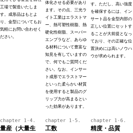
体化させる必要があり
す。ただし、高い強度
工場で製造いたしま
ます。その点、三光ラ
を確保するには、イン
す。成形品はもとよ
イト工業はエラストマ
サート品を金型内部の
り、金型についてもお
ー、熱可塑性樹脂、熱
正しい位置にセットす
気軽にお問い合わせく
硬化性樹脂、スーパー
ることが大前提となっ
ださい。
エンプラなど、あらゆ
ており、その正確な位
る材料について豊富な
置決めには高いノウハ
知見を有していますの
ウが求められます。
で、何でもご質問くだ
さい。なお、インサー
ト成形でエラストマー
といった柔らかい材質
を使用すると製品のグ
リップ力が高まるとい
った効果があります。
量産（大量生
工数
精度・品質