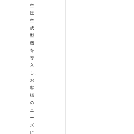
空
圧
空
成
型
機
を
導
入
し、
お
客
様
の
ニ
ー
ズ
に