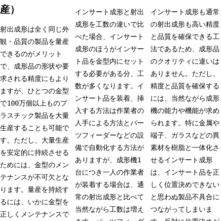
産）
インサート成形と射出
インサート成形も通常
成形を工数の違いで比
の射出成形も高い精度
射出成形は全く同じ外
べた場合、インサート
と品質を確保できる工
観・品質の製品を量産
成形のほうがインサー
法であるため、成形品
できるのがメリット
ト品を金型内にセット
のクオリティに違いは
で、成形品の形状や要
する必要がある分、工
ありません。ただし、
求される精度にもより
数が多くなります。イ
精度と品質を確保する
ますが、ひとつの金型
ンサート品を装着、挿
には、当然ながら成形
で100万個以上ものプ
入する方法は作業者の
機の能力や機能が求め
ラスチック製品を大量
人手による方法とパー
られます。特に金属や
生産することも可能で
ツフィーダーなどの設
端子、ガラスなどの異
す。ただし、大量生産
備で自動化する方法が
素材を樹脂と一体化さ
を安定的に持続させる
ありますが、成形機1
せるインサート成形
ためには、金型のメン
台につき一人の作業者
は、インサート品を正
テナンスが不可欠とな
が装着する場合は、通
しく位置決めできない
ります。量産を持続す
常の射出成形と比べて
と思わぬ製品不具合に
るには、いかに金型を
当然ながら工数は増え
つながってしまいま
正しくメンテナンスで