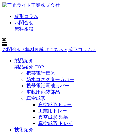
成形コラム
お問合せ
無料相談
お問合せ / 無料相談はこちら »
成形コラム »
製品紹介
製品紹介 TOP
携帯電話筐体
防水コネクターカバー
携帯電話電池カバー
車載用内装部品
真空成形
真空成形トレー
工業用トレー
真空成形 製品
真空成形 トレイ
技術紹介