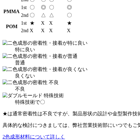
1st
〇
◎
〇
◎
PMMA
2nd
〇
△
△
〇
1st
★
X
X
★
POM
2nd
X
X
X
X
特に良い
普通
良くない
不良
特殊技術で〇
★は通常密着性は不良ですが、製品形状の設計や金型製作技
具体的な検討につきましては、弊社営業技術部にいつでもご
2色成形材料について詳しく