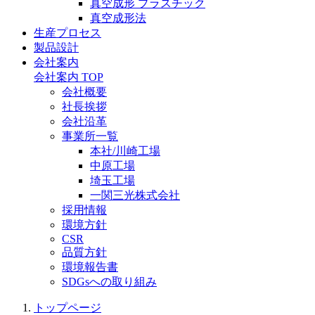
真空成形 プラスチック
真空成形法
生産プロセス
製品設計
会社案内
会社案内 TOP
会社概要
社長挨拶
会社沿革
事業所一覧
本社/川崎工場
中原工場
埼玉工場
一関三光株式会社
採用情報
環境方針
CSR
品質方針
環境報告書
SDGsへの取り組み
トップページ