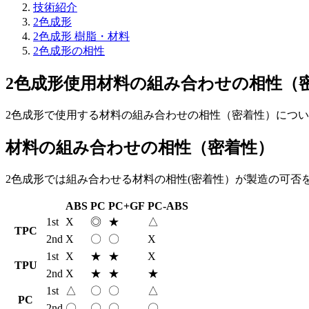
技術紹介
2色成形
2色成形 樹脂・材料
2色成形の相性
2色成形使用材料の組み合わせの相性（
2色成形で使用する材料の組み合わせの相性（密着性）について。A
材料の組み合わせの相性（密着性）
2色成形では組み合わせる材料の相性(密着性）が製造の可否
ABS
PC
PC+GF
PC-ABS
1st
X
◎
★
△
TPC
2nd
X
〇
〇
X
1st
X
★
★
X
TPU
2nd
X
★
★
★
1st
△
〇
〇
△
PC
2nd
〇
〇
〇
〇