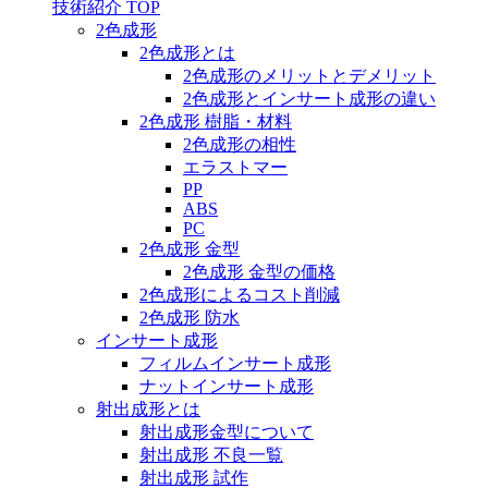
技術紹介 TOP
2色成形
2色成形とは
2色成形のメリットとデメリット
2色成形とインサート成形の違い
2色成形 樹脂・材料
2色成形の相性
エラストマー
PP
ABS
PC
2色成形 金型
2色成形 金型の価格
2色成形によるコスト削減
2色成形 防水
インサート成形
フィルムインサート成形
ナットインサート成形
射出成形とは
射出成形金型について
射出成形 不良一覧
射出成形 試作