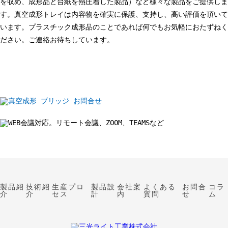
を収め、成形品と台紙を熱圧着した製品）など様々な製品をご提供しま
す。真空成形トレイは内容物を確実に保護、支持し、高い評価を頂いて
います。プラスチック成形品のことであれば何でもお気軽におたずねく
ださい。ご連絡お待ちしています。
製品紹
技術紹
生産プロ
製品設
会社案
よくある
お問合
コラ
介
介
セス
計
内
質問
せ
ム