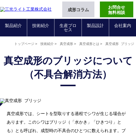
お問合せ
成形コラム
無料相談
製品紹介
技術紹介
生産プロ
製品設計
会社案内
セス
トップページ
技術紹介
真空成形
真空成形とは
真空成形 ブリッジ
真空成形のブリッジについて
（不具合解消方法）
真空成形では、シートを型取りする過程でシワが生じる場合が
あります。このシワはブリッジ（「水かき」「ひきつり」と
も）とも呼ばれ、成型時の不具合のひとつに数えられます。ブ