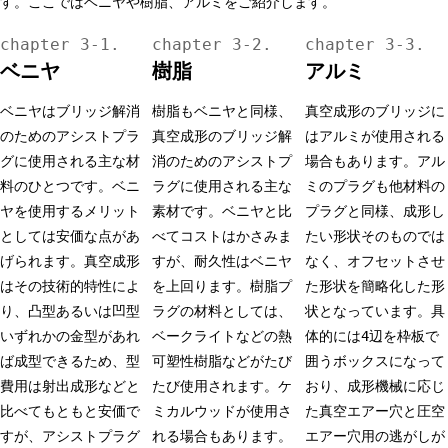
す。ここではベニヤや樹脂、アルミをご紹介します。
ベニヤ
樹脂
アルミ
ベニヤはブリッジ解消
樹脂もベニヤと同様、
真空成形のブリッジに
のためのアシストプラ
真空成形のブリッジ解
はアルミが使用される
グに使用される主な材
消のためのアシストプ
場合もあります。アル
料のひとつです。ベニ
ラグに使用される主な
ミのプラグも他材料の
ヤを使用するメリット
素材です。ベニヤと比
プラグと同様、成形し
としては安価な点があ
べてコストはかさみま
たい形状そのものでは
げられます。真空成形
すが、耐久性はベニヤ
なく、オフセットさせ
はその技術的特性によ
を上回ります。樹脂プ
た形状を簡略化した形
り、凸型あるいは凹型
ラグの材料としては、
状となっています。具
いずれかの金型があれ
ベークライトなどの熱
体的には4辺を枠板で
ば成型できるため、型
可塑性樹脂などがたび
囲うボックスになって
費用は射出成形などと
たび使用されます。ケ
おり、成形機械に応じ
比べてもともと安価で
ミカルウッドが使用さ
た真空エアー穴と圧空
すが、アシストプラグ
れる場合もあります。
エアー穴用の逃がしが