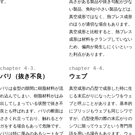
す。
高さがある製品や抜き勾配が少な
い製品、角Rが小さい製品などは、
真空成形ではなく、熱プレス成形
のほうが適切な場合もあります。
真空成形と比較すると、熱プレス
成形は材料をクランプしていない
ため、偏肉が発生しにくいといっ
た利点があります。
バリ（抜き不良）
ウェブ
バリは金型の隙間に樹脂材料が流
真空成形の凸型で成形した時に生
れ込んでしまい、樹脂材料がはみ
じる末広がりになったシワをウェ
出してしまっている状態で抜き不
ブと呼ぶことがあります。基本的
良とも呼ばれます。バリの断面は
にブリッジもウェブも同じシワで
ささくれ立っており、触れるとケ
すが、凸型使用の際の末広がりの
ガをする場合もあって危険です。
シワに限ってウェブという専門用
バリは特に厚みのあるシートをプ
語を用いる場合もあります。ウェ