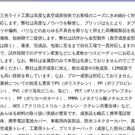
三光ライト工業は高度な真空成形技術でお客様のニーズにきめ細かく対
応します。弊社は高度なノウハウを駆使し、ブリッジはもとより、ダブ
リや偏肉、バリなどのあらゆる不具合を限りなく抑えた高機能製品を低
価格、短納期でご提供します。弊社は試作から金型製作（真空成形金型
は除く）、量産、完成品、包装に至るまで自社工場で一貫対応しますの
で、試作段階でのデザイン変更などにも柔軟かつスピーディーにお応え
します。なお、弊社は金属型のみで木型は生産しておりませんのでご了
承ください。弊社は真空成形に加え、射出成形や2色成形、LIM成形で
も高い技術を有しています。なお、ブロー成形は対応しておりません。
素材についての知見も豊富でPS（ポリスチレン）、PP（ポリプロピレ
ン）、PVC（ポリ塩化ビニル、塩ビ）、PET（ポリエチレンテレフタレ
ート）、PP（ポリカーボネート）、PMMA（メタクリル酸メチルエステ
ル）、AES（アクリロニトリル・エチレン・スチレン共重合体）など、
あらゆる材料の取り扱い実績が豊富です。成形品も幅広く携帯電話筐
体、携帯電話電池カバー、車載用内装部品、防水コネクターカバー、真
空成形トレイ、工業用トレイ、ブリスターパック（成形した部分に商品