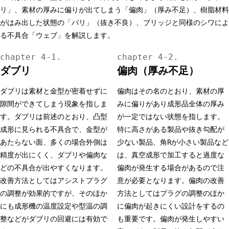
リ」、素材の厚みに偏りが出てしまう「偏肉」（厚み不足）、樹脂材料
がはみ出した状態の「バリ」（抜き不良）、ブリッジと同様のシワによ
る不具合「ウェブ」を解説します。
ダブリ
偏肉（厚み不足）
ダブリは素材と金型が密着せずに
偏肉はその名のとおり、素材の厚
隙間ができてしまう現象を指しま
みに偏りがあり成形品全体の厚み
す。ダブリは前述のとおり、凸型
が一定ではない状態を指します。
成形に見られる不具合で、金型が
特に高さがある製品や抜き勾配が
あたらない面、多くの場合外側は
少ない製品、角Rが小さい製品など
精度が出にくく、ダブリや偏肉な
は、真空成形で加工すると過度な
どの不具合が出やすくなります。
偏肉が発生する場合があるので注
改善方法としてはアシストプラグ
意が必要となります。偏肉の改善
の調整が効果的ですが、そのほか
方法としてはプラグの調整のほか
にも成形機の温度設定や型温の調
に偏肉が起きにくい設計をするの
整などがダブリの回避には有効で
も重要です。偏肉が発生しやすい