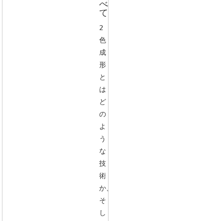
べ
て
2
色
成
形
と
は
ど
の
よ
う
な
技
術
か、
そ
し