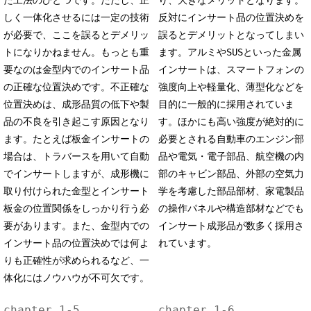
しく一体化させるには一定の技術
反対にインサート品の位置決めを
が必要で、ここを誤るとデメリッ
誤るとデメリットとなってしまい
トになりかねません。もっとも重
ます。アルミやSUSといった金属
要なのは金型内でのインサート品
インサートは、スマートフォンの
の正確な位置決めです。不正確な
強度向上や軽量化、薄型化などを
位置決めは、成形品質の低下や製
目的に一般的に採用されていま
品の不良を引き起こす原因となり
す。ほかにも高い強度が絶対的に
ます。たとえば板金インサートの
必要とされる自動車のエンジン部
場合は、トラバースを用いて自動
品や電気・電子部品、航空機の内
でインサートしますが、成形機に
部のキャビン部品、外部の空気力
取り付けられた金型とインサート
学を考慮した部品部材、家電製品
板金の位置関係をしっかり行う必
の操作パネルや構造部材などでも
要があります。また、金型内での
インサート成形品が数多く採用さ
インサート品の位置決めでは何よ
れています。
りも正確性が求められるなど、一
体化にはノウハウが不可欠です。