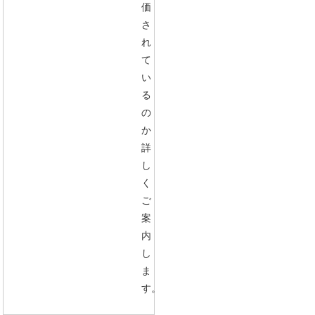
価
さ
れ
て
い
る
の
か
詳
し
く
ご
案
内
し
ま
す。