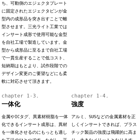
ち、可動側のエジェクタプレート
に固定されたエジェクタピンが金
型内の成形品を突き出すことで離
型させます。三光ライト工業では
インサート成形で使用可能な金型
を自社工場で製造しています。金
型から成形品に至るまで自社工場
で一貫生産することで低コスト、
短納期はもとより、試作段階での
デザイン変更のご要望などにも柔
軟に対応させて頂きます。
一体化
強度
金属やICタグ、異素材樹脂を一体
アルミ、SUSなどの金属素材を正
化できるインサート成形は、異材
しくインサートできれば、プラス
を一体化させるのにもっとも適し
チック製品の強度は飛躍的に高ま
た工法のひとつです。ただし、正
り、大きなメリットとなります。