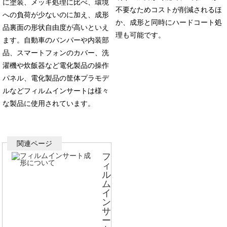
に塗装、メッキ処理に比べ、環境
不要なためコストが削減されるほ
への負荷が少ないのに加え、成形
か、成形と同時にハードコート処
品裏面の形状自由度が高いといえ
理も可能です。
ます。自動車のバンパーや内装部
品、スマートフォンのカバー、洗
濯機や炊飯器など電化製品の操作
パネル、電化製品の筐体プラモデ
ルなどフィルムインサートは様々
な製品に使用されています。
フ
ィ
ル
ム
イ
ン
サ
ー