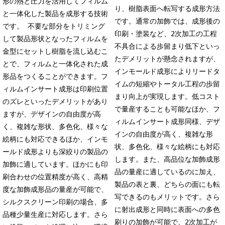
形の熱と圧力を活用してフィルム
り、樹脂表面へ転写する成形方法
と一体化した製品を成形する技術
です。通常の加飾では、成形後の
です。 不要な部分をトリミング
印刷・塗装など、2次加工の工程
して製品形状となったフィルムを
不具合による歩留まり低下といっ
金型にセットし樹脂を流し込むこ
たデメリットが懸念されますが、
とで、フィルムと一体化された成
インモールド成形によりリードタ
形品をつくることができます。フ
イムの短縮やトータル工程の歩留
ィルムインサート成形は印刷位置
まり向上が実現します。低コスト
のズレといったデメリットがあり
で量産することも可能なほか、フ
ますが、デザインの自由度が高
ィルムインサート成形同様、デザ
く、複雑な形状、多色化、様々な
インの自由度が高く、複雑な形
絵柄にも対応できるほか、インモ
状、多色化、様々な絵柄にも対応
ールド成形よりも深絞りの製品の
します。また、高品位な加飾成形
加飾に適しています。ほかにも印
品の量産に適しているのに加え、
刷合わせの位置精度が高く、高精
製品の表と裏、どちらの面にも転
度な加飾成形品の量産が可能で、
写できるのもメリットです。さら
シルクスクリーン印刷の場合、多
に射出成形と同時に表面への多色
品種少量生産に対応します。さら
刷りの加飾が可能で、2次加工が