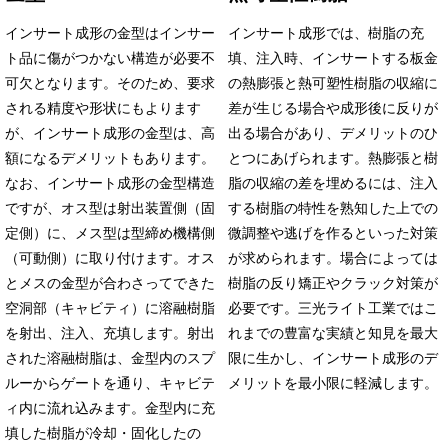
インサート成形の金型はインサー
インサート成形では、樹脂の充
ト品に傷がつかない構造が必要不
填、注入時、インサートする板金
可欠となります。そのため、要求
の熱膨張と熱可塑性樹脂の収縮に
される精度や形状にもよります
差が生じる場合や成形後に反りが
が、インサート成形の金型は、高
出る場合があり、デメリットのひ
額になるデメリットもあります。
とつにあげられます。熱膨張と樹
なお、インサート成形の金型構造
脂の収縮の差を埋めるには、注入
ですが、オス型は射出装置側（固
する樹脂の特性を熟知した上での
定側）に、メス型は型締め機構側
微調整や逃げを作るといった対策
（可動側）に取り付けます。オス
が求められます。場合によっては
とメスの金型が合わさってできた
樹脂の反り矯正やクラック対策が
空洞部（キャビティ）に溶融樹脂
必要です。三光ライト工業ではこ
を射出、注入、充填します。射出
れまでの豊富な実績と知見を最大
された溶融樹脂は、金型内のスプ
限に生かし、インサート成形のデ
ルーからゲートを通り、キャビテ
メリットを最小限に軽減します。
ィ内に流れ込みます。金型内に充
填した樹脂が冷却・固化したの