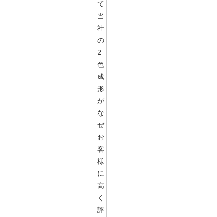
て
当
社
の
2
色
成
形
が
な
ぜ
お
客
様
に
高
く
評