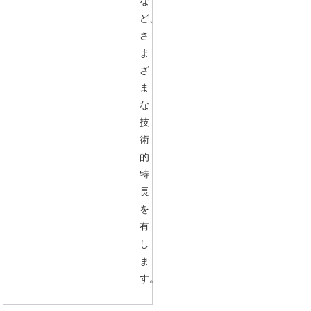
な
ど、
さ
ま
ざ
ま
な
技
術
的
特
長
を
有
し
ま
す。