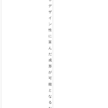
デ
ザ
イ
ン
性
に
富
ん
だ
成
形
が
可
能
と
な
る