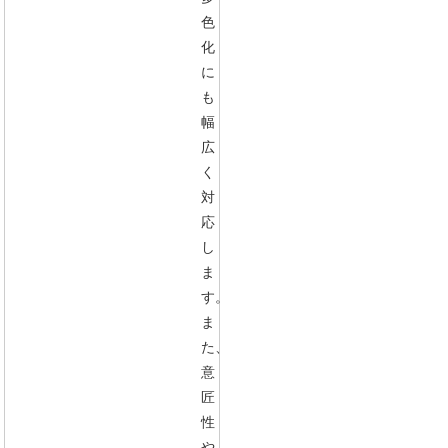
色
化
に
も
幅
広
く
対
応
し
ま
す。
ま
た、
意
匠
性
や