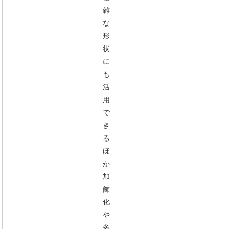
雑
な
形
状
に
も
活
用
で
き
る
ほ
か
加
飾
化
や
多