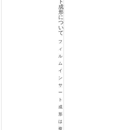
ト
成
形
に
つ
い
て
フ
ィ
ル
ム
イ
ン
サ
ー
ト
成
形
は
複