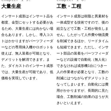
大量生産
工数・工程
インサート成形はインサート品を
インサート成形は樹脂と異素材を
都度、金型にセットする必要があ
一体成型する技術ですので、後の
るため、大量生産には向かない場
組立などで工数・工程が発生しま
合もあります。しかし、導入コス
せん。したがって人件費や物流費
トはかかりますがパーツフィーダ
を削減できるほか、リードタイム
ーなどの専用挿入機やロボットを
も短縮できます。ただし、インサ
使えば、無人装着が可能となり、
ート部品の装着をパーツフィーダ
デメリットを解消できます。ま
ーなどの設備で自動化（無人化）
た、ダイカストのインサート成形
できなければ成形機1台につき一
では、大量生産が可能であり、低
人の作業者が必要となり、工数の
価格を実現しています。
削減にはつながらずデメリットと
なってしまいます。自動化には費
用がかかりますが、長期的に見た
場合、工数削減の効果のほうが大
きいといえます。