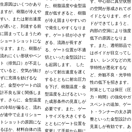
ず、中心部に真空状態
生原因はいくつかあり
た、樹脂温度や金型温
の空間が形成されてボ
ますが、樹脂が冷えや
度が低すぎると、樹脂
イドとなります。ボイ
すい、または射出速度
が冷え固まりやすいの
ドができてしまうと、
が遅いと、到達する前
で発生しやすくなりま
内部の空洞により強度
に固まってしまうため
す。ゲート径が小さす
低下の原因となりま
ショートショットにな
ぎる、流路が長すぎ
す。また、透明部品で
ります。また、樹脂が
る、ゲート位置が不適
はボイドが目立ってし
流れにくい形状やベン
切といった金型設計に
まい、レンズなどの光
ト（排気口）が不足し
も起因します。 した
学特性が悪化するな
ていると、空気が抜け
がって射出速度を遅く
ど、外観不良・光学特
ずに充填を妨げるな
するとともに射出圧力
性の低下を招きます。
ど、金型やゲートの設
を下げ、樹脂温度・金
対策としては保圧（圧
計不良も深く関係しま
型温度を上げるといっ
力・時間）の強化やガ
す。さらに、金型温度
た成形条件の見直しが
スベントの追加、ゲー
の冷却が偏ると、流れ
必要です。また、ゲー
ト・ランナーの太さ調
が途中で止まりショー
トサイズを大きくする
整といった金型設計の
トショットの原因にな
とともにゲート位置を
見直しが有効です。あ
るほか、材料自体の流
変更して手前から順に