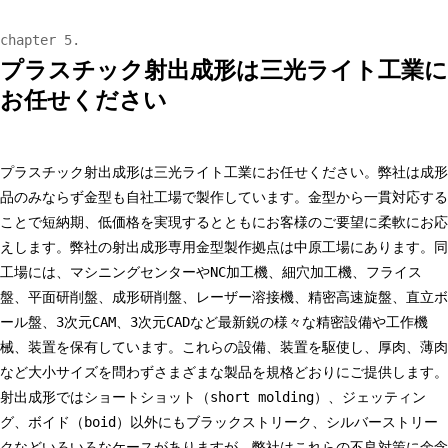
プラスチック射出成形は三光ライト工業に
お任せください
プラスチック射出成形は三光ライト工業にお任せください。弊社は成形
品のみならず金型も自社工場で製作しています。金型から一貫対応する
ことで短納期、低価格を実現するとともにお客様のご要望に柔軟にお応
えします。弊社の射出成形専用金型製作拠点は中原工場にあります。同
工場には、マシニングセンターやNC加工機、細穴加工機、フライス
盤、平面研削盤、成形研削盤、レーザー溶接機、精密高速旋盤、直立ボ
ール盤、3次元CAM、3次元CADなど最新鋭の様々な精密設備や工作機
械、装置を保有しています。これらの設備、装置を駆使し、厚肉、薄肉
など大小サイズを問わずさまざまな製品を規格どおりにご提供します。
射出成形ではショートショット（short molding）、ジェッティン
グ、ボイド（boid）以外にもブラックストリーク、シルバーストリー
クなどいろいろなケースがありますが、弊社はこれらの不良対策に余念