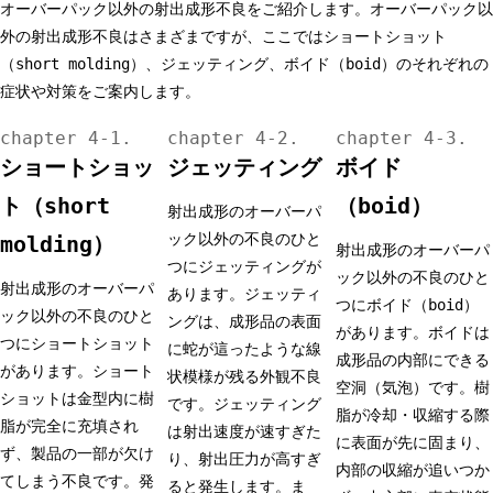
オーバーパック以外の射出成形不良をご紹介します。オーバーパック以
外の射出成形不良はさまざまですが、ここではショートショット
（short molding）、ジェッティング、ボイド（boid）のそれぞれの
症状や対策をご案内します。
ショートショッ
ジェッティング
ボイド
ト（short
（boid）
射出成形のオーバーパ
ック以外の不良のひと
molding）
射出成形のオーバーパ
つにジェッティングが
ック以外の不良のひと
射出成形のオーバーパ
あります。ジェッティ
つにボイド（boid）
ック以外の不良のひと
ングは、成形品の表面
があります。ボイドは
つにショートショット
に蛇が這ったような線
成形品の内部にできる
があります。ショート
状模様が残る外観不良
空洞（気泡）です。樹
ショットは金型内に樹
です。ジェッティング
脂が冷却・収縮する際
脂が完全に充填され
は射出速度が速すぎた
に表面が先に固まり、
ず、製品の一部が欠け
り、射出圧力が高すぎ
内部の収縮が追いつか
てしまう不良です。発
ると発生します。ま