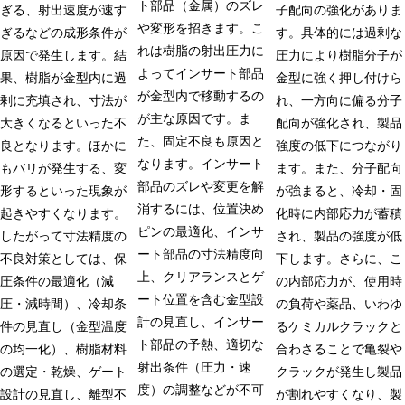
ト部品（金属）のズレ
ぎる、射出速度が速す
子配向の強化がありま
や変形を招きます。こ
ぎるなどの成形条件が
す。具体的には過剰な
れは樹脂の射出圧力に
原因で発生します。結
圧力により樹脂分子が
よってインサート部品
果、樹脂が金型内に過
金型に強く押し付けら
が金型内で移動するの
剰に充填され、寸法が
れ、一方向に偏る分子
が主な原因です。ま
大きくなるといった不
配向が強化され、製品
た、固定不良も原因と
良となります。ほかに
強度の低下につながり
なります。インサート
もバリが発生する、変
ます。また、分子配向
部品のズレや変更を解
形するといった現象が
が強まると、冷却・固
消するには、位置決め
起きやすくなります。
化時に内部応力が蓄積
ピンの最適化、インサ
したがって寸法精度の
され、製品の強度が低
ート部品の寸法精度向
不良対策としては、保
下します。さらに、こ
上、クリアランスとゲ
圧条件の最適化（減
の内部応力が、使用時
ート位置を含む金型設
圧・減時間）、冷却条
の負荷や薬品、いわゆ
計の見直し、インサー
件の見直し（金型温度
るケミカルクラックと
ト部品の予熱、適切な
の均一化）、樹脂材料
合わさることで亀裂や
射出条件（圧力・速
の選定・乾燥、ゲート
クラックが発生し製品
度）の調整などが不可
設計の見直し、離型不
が割れやすくなり、製