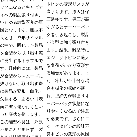
トピンの変形リスクが
ックになるとキャビテ
高まります。原因は保
ィへの製品張り付き、
圧過多です。保圧が高
いわゆる離型不良の原
すぎるとオーバーパッ
因となります。離型不
クを引き起こし、製品
良とは、成形サイクル
が金型に強く張り付き
の中で、固化した製品
ます。結果、離型時に
を金型から取り出す際
エジェクトピンに過大
に発生するトラブルで
な負荷がかかり変形す
す。具体的には、製品
る場合があります。ま
が金型からスムーズに
た、冷却が不十分な場
抜けない、取り出す際
合も樹脂の収縮が遅
に製品が変形・白化・
れ、型締力が弱まりオ
欠損する、あるいは表
ーバーパック状態にな
面に擦り傷が付くとい
りやすくなるので注意
った症状を指します。
が必要です。さらにエ
この離型不良は、外観
ジェクタピンの設計不
不良にとどまらず、製
良もピンの変形の原因
品の寸法精度や歩留ま