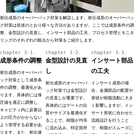
射出成形のオーバーパック対策を解説します。射出成形のオーバーパッ
ク対策は前述のとおり様々な方法がありますが、ここでは成形条件の調
整、金型設計の見直し、インサート部品の工夫、プロセス管理とモニタ
リングのそれぞれの観点から対策をご紹介します。
成形条件の調整
金型設計の見直
インサート部品
し
の工夫
射出成形のオーバーパ
ック対策として成形条
射出成形のオーバーパ
インサート成形の場
件の調整、最適化があ
ック対策では金型設計
合、金属部品の配置や
ります。具体的には保
の見直しが重要です。
形状が樹脂流動に大き
圧値を適正に調整し、
具体的にはゲートの位
く影響しますが、イン
キャビティ内に必要以
置やサイズを最適化す
サート形状に合わせた
上の圧力がかからない
ることで、樹脂が均等
流路設計を行うこと
よう管理する必要があ
に流れ込み、特定箇所
で、樹脂がスムーズに
ります。また、射出速