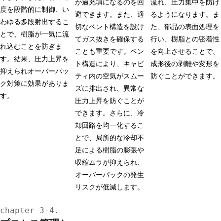
が過充填になるのを回
流れ、圧力集中を防げ
度を段階的に制御、い
避できます。また、適
るようになります。ま
わゆる多段射出するこ
切なベント構造を設け
た、部品の表面処理を
とで、樹脂が一気に流
てガス抜きを確保する
行い、樹脂との密着性
れ込むことを防ぎま
ことも重要です。ベン
を向上させることで、
す。結果、圧力上昇を
ト構造により、キャビ
成形後の剥離や変形を
抑えられオーバーパッ
ティ内の空気がスムー
防ぐことができます。
ク対策に効果がありま
ズに排出され、異常な
す。
圧力上昇を防ぐことが
できます。さらに、冷
却回路を均一化するこ
とで、局所的な冷却不
足による樹脂の膨張や
収縮ムラが抑えられ、
オーバーパックの発生
リスクが低減します。